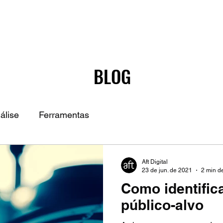
BLOG
álise
Ferramentas
Aft Digital
23 de jun. de 2021
2 min de
Como identific
público-alvo